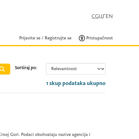
CG
ЦГ
EN
Prijavite se
/
Registrujte se
Pristupačnost
Sortiraj po
1 skup podataka ukupno
rnoj Gori. Podaci obuhvataju nazive agencija i