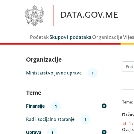
Preskočite na glavni sadržaj
DATA.GOV.ME
Početak
Skupovi podataka
Organizacije
Vijes
Organizacije
Ministarstvo javne uprave
1
Teme
Teme:
Finansije
1
Držav
Rad i socijalno staranje
1
13
Ovaj s
Uprava
1