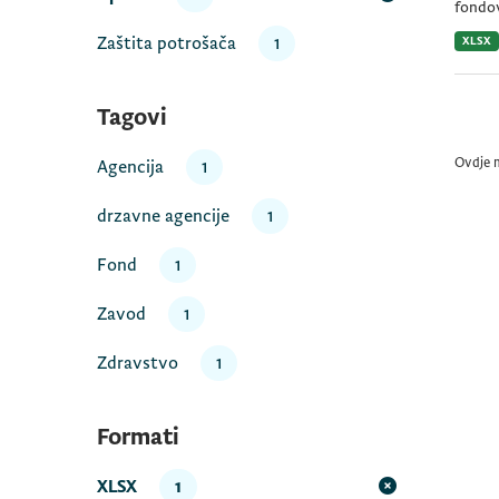
fondov
Zaštita potrošača
1
XLSX
Tagovi
Ovdje 
Agencija
1
drzavne agencije
1
Fond
1
Zavod
1
Zdravstvo
1
Formati
XLSX
1