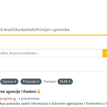
ti
Analitika
Kontakt
Primjeri upotrebe
Uprava
Finansije
Formati:
XLSX
ne agencije i fondovi
 pregleda
2 preuzimanja
kup podataka sadrži informacije o državnim agencijama i fondovima u C