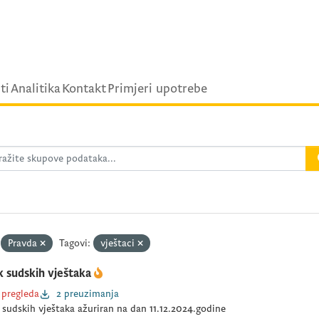
ti
Analitika
Kontakt
Primjeri upotrebe
Pravda
Tagovi:
vještaci
k sudskih vještaka
 pregleda
2 preuzimanja
 sudskih vještaka ažuriran na dan 11.12.2024.godine