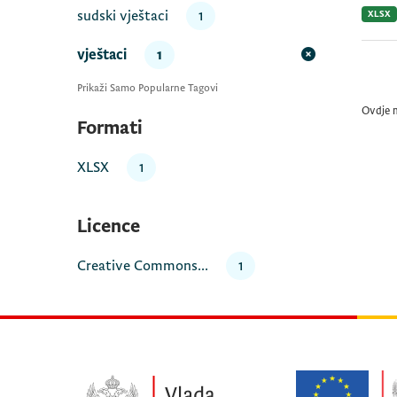
sudski vještaci
1
XLSX
vještaci
1
Prikaži Samo Popularne Tagovi
Ovdje 
Formati
XLSX
1
Licence
Creative Commons...
1