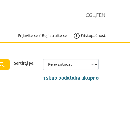
CG
ЦГ
EN
Prijavite se
/
Registrujte se
Pristupačnost
Sortiraj po
1 skup podataka ukupno