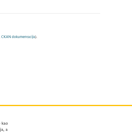
a
CKAN dokumentacija
).
e kao
ja, a