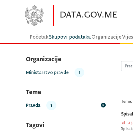
Preskočite na glavni sadržaj
DATA.GOV.ME
Početak
Skupovi podataka
Organizacije
Vijes
Organizacije
Ministarstvo pravde
1
Teme
Teme:
Pravda
1
Spisa
23
Tagovi
Spisak