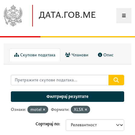
Прескочите до главног садржаја
ДАТА.ГОВ.МЕ
Скупови података
Чланови
Опис
Филтрирај резултате
Ознаке:
motel
Формати:
XLSX
Сортирај по