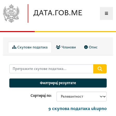
Прескочите до главног садржаја
ДАТА.ГОВ.МЕ
Скупови података
Чланови
Опис
Филтрирај резултате
Сортирај по
9 скупова података ukupno