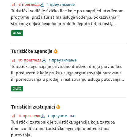
8 прегледа
1 преузимање
Turistički vodič je fizičko lice koje po unaprijed utvrđenom
programu, pruža turistima usluge vođenja, pokazivanja i
stručnog objašnjavanja: prirodnih ljepota i rijetkosti,...
XLSX
Turističke agencije
10 прегледа
1 преузимање
Turistička agencija je privredno društvo, drugo pravno lice
ili preduzetnik koje pruža usluge organizovanja putovanja
ili posredovanja u prodaji i realizovanju usluga putovanja...
XLSX
Turistički zastupnici
11 прегледа
1 преузимање
Turistički zastupnik je turistička agencija koja zastupa
domaću ili stranu turističku agenciju u odredištima
putovanja.