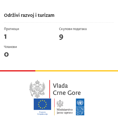
Održivi razvoj i turizam
Пратиоци
Скупови података
1
9
Чланови
0