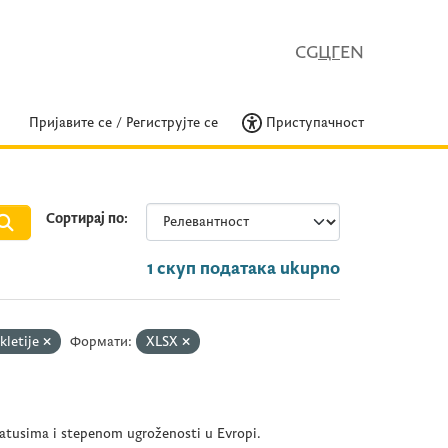
CG
ЦГ
EN
Пријавите се
/
Региструјте се
Приступачност
Сортирај по
1 скуп података ukupno
kletije
Формати:
XLSX
tatusima i stepenom ugroženosti u Evropi.