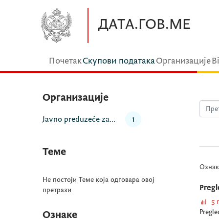
Прескочите до главног садржаја
ДАТА.ГОВ.МЕ
Почетак
Скупови података
Организације
В
Организације
Javno preduzeće za...
1
Теме
Ознак
Не постоји Теме која одговара овој
Pregl
претрази
5 
Pregle
Ознаке