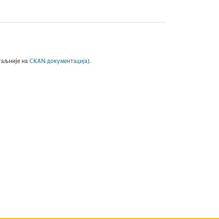
таљније на
CKAN документација
).