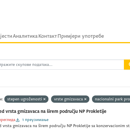
ijести
Аналитика
Контакт
Примјери употребе
е:
stepen ugroženosti
vrste gmizavaca
nacionalni park pro
ed vrsta gmizavaca na širem području NP Prokletije
прегледа
1 преузимање
d vrsta gmizavaca na širem području NP Prokletije sa konzervacionim s