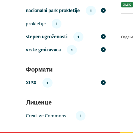
XLSX
nacionalni park prokletije
1
prokletije
1
stepen ugroženosti
1
Овде м
vrste gmizavaca
1
Формати
XLSX
1
Лиценце
Creative Commons...
1