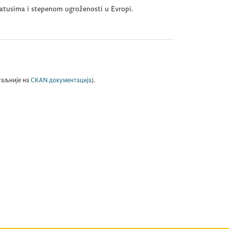
tatusima i stepenom ugroženosti u Evropi.
таљније на
CKAN документација
).