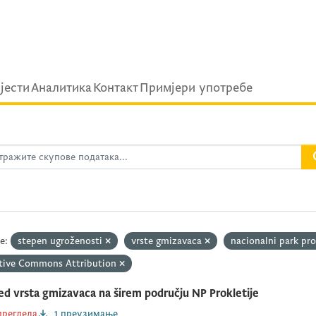
ijести
Аналитика
Контакт
Примјери употребе
е:
stepen ugroženosti
vrste gmizavaca
nacionalni park pro
tive Commons Attribution
ed vrsta gmizavaca na širem području NP Prokletije
прегледа
1 преузимање