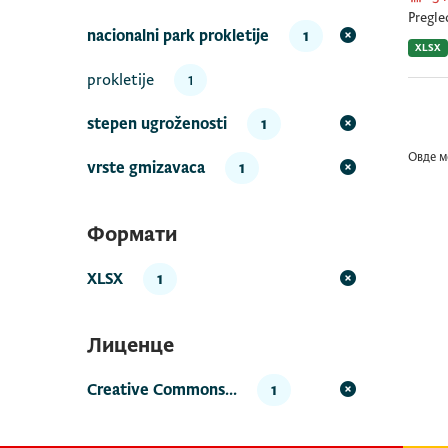
Pregle
nacionalni park prokletije
1
XLSX
prokletije
1
stepen ugroženosti
1
Овде м
vrste gmizavaca
1
Формати
XLSX
1
Лиценце
Creative Commons...
1