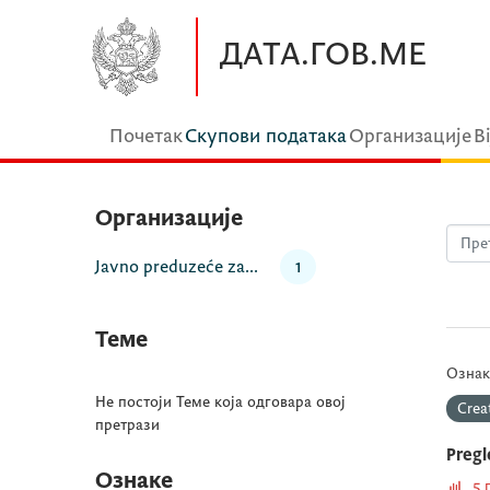
Прескочите до главног садржаја
ДАТА.ГОВ.МЕ
Почетак
Скупови података
Организације
В
Организације
Javno preduzeće za...
1
Теме
Ознак
Не постоји Теме која одговара овој
Crea
претрази
Pregl
Ознаке
5 