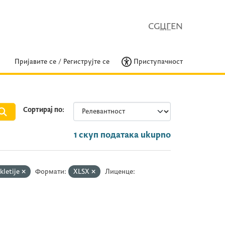
CG
ЦГ
EN
Пријавите се
/
Региструјте се
Приступачност
Сортирај по
1 скуп података ukupno
kletije
Формати:
XLSX
Лиценце: