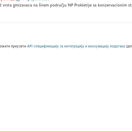
d vrsta gmizavaca na širem području NP Prokletije sa konzervacionim s
ожете преузети
API спецификацију за интеграцију и конзумацију података
(де