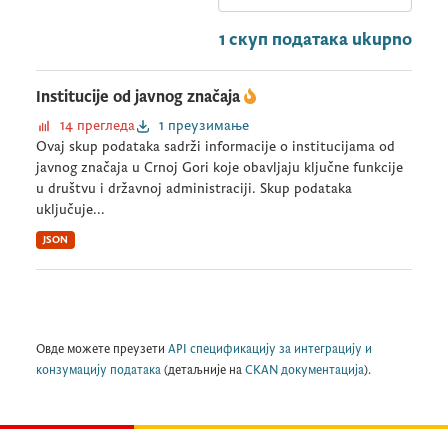
1 скуп података ukupno
Institucije od javnog značaja
14 прегледа
1 преузимање
Ovaj skup podataka sadrži informacije o institucijama od
javnog značaja u Crnoj Gori koje obavljaju ključne funkcije
u društvu i državnoj administraciji. Skup podataka
uključuje...
JSON
Овде можете преузети
API спецификацију за интеграцију и
конзумацију података
(детаљније на
CKAN документација
).