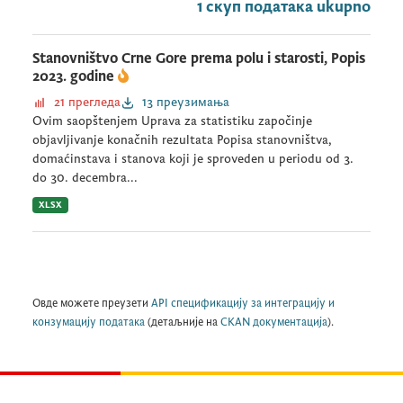
1 скуп података ukupno
Stanovništvo Crne Gore prema polu i starosti, Popis
2023. godine
21 прегледа
13 преузимања
Ovim saopštenjem Uprava za statistiku započinje
objavljivanje konačnih rezultata Popisa stanovništva,
domaćinstava i stanova koji je sproveden u periodu od 3.
do 30. decembra...
XLSX
Овде можете преузети
API спецификацију за интеграцију и
конзумацију података
(детаљније на
CKAN документација
).