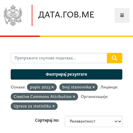
Прескочите до главног садржаја
ДАТА.ГОВ.МЕ
Филтрирај резултате
Ознаке:
popis 2023
broj stanovnika
Лиценце:
Creative Commons Attribution
Организације:
Uprava za statistiku
Сортирај по