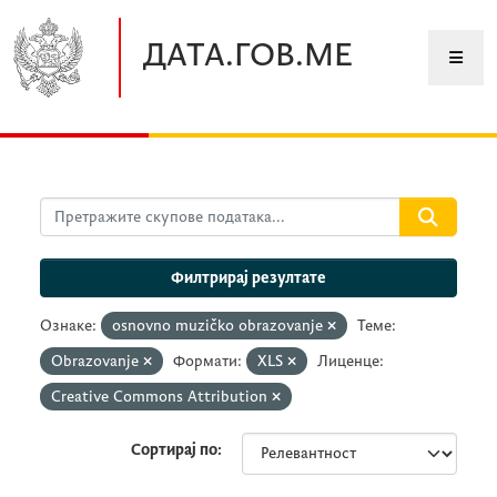
Прескочите до главног садржаја
ДАТА.ГОВ.МЕ
Филтрирај резултате
Ознаке:
osnovno muzičko obrazovanje
Теме:
Obrazovanje
Формати:
XLS
Лиценце:
Creative Commons Attribution
Сортирај по