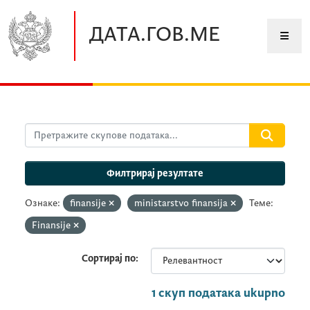
Прескочите до главног садржаја
ДАТА.ГОВ.МЕ
Филтрирај резултате
Ознаке:
finansije
ministarstvo finansija
Теме:
Finansije
Сортирај по
1 скуп података ukupno