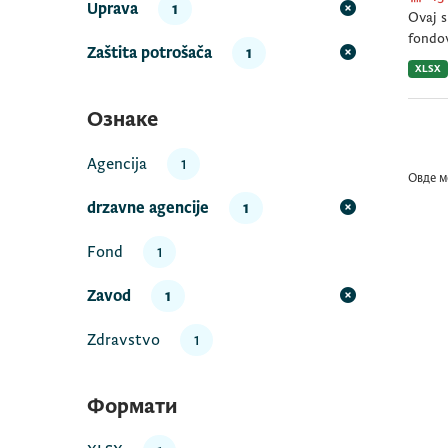
Uprava
1
Ovaj s
fondov
Zaštita potrošača
1
XLSX
Ознаке
Agencija
1
Овде м
drzavne agencije
1
Fond
1
Zavod
1
Zdravstvo
1
Формати