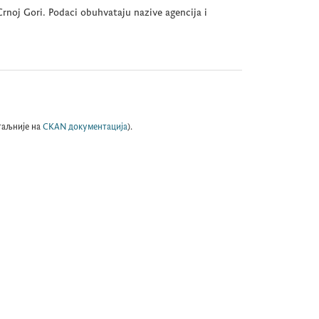
rnoj Gori. Podaci obuhvataju nazive agencija i
таљније на
CKAN документација
).