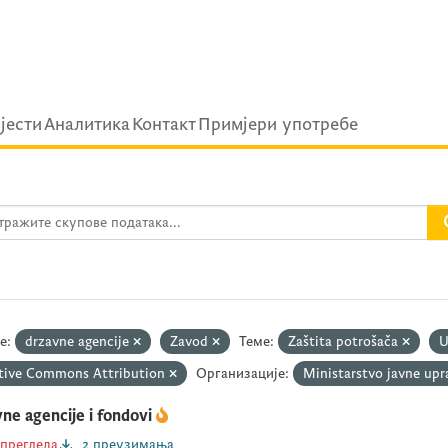
ijести
Аналитика
Контакт
Примјери употребе
е:
drzavne agencije
Zavod
Теме:
Zaštita potrošača
U
tive Commons Attribution
Организације:
Ministarstvo javne up
ne agencije i fondovi
 прегледа
2 преузимања