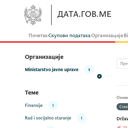
Прескочите до главног садржаја
ДАТА.ГОВ.МЕ
Почетак
Скупови података
Организације
В
Организације
Ministarstvo javne uprave
1
Теме
Ознак
Finansije
1
Crea
Rad i socijalno staranje
1
Držav
13