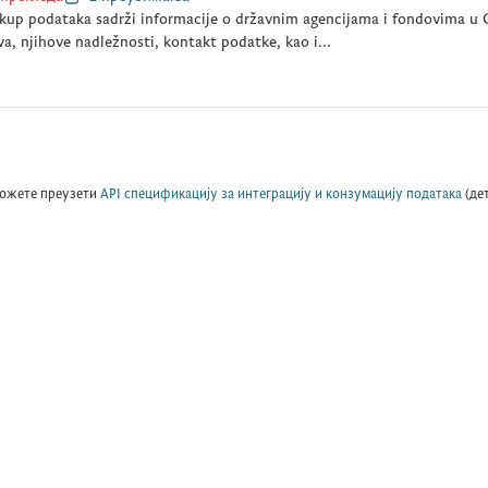
kup podataka sadrži informacije o državnim agencijama i fondovima u C
a, njihove nadležnosti, kontakt podatke, kao i...
ожете преузети
API спецификацију за интеграцију и конзумацију података
(де