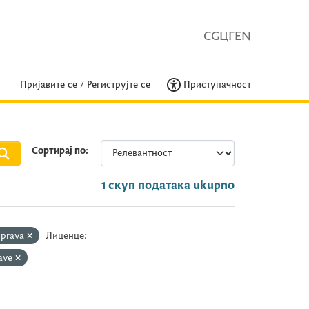
CG
ЦГ
EN
Пријавите се
/
Региструјте се
Приступачност
Сортирај по
1 скуп података ukupno
prava
Лиценце:
rave