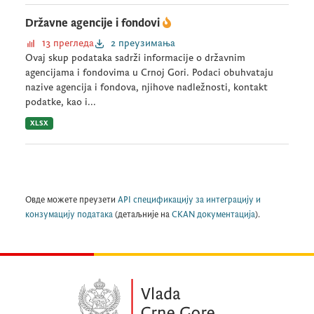
Državne agencije i fondovi
13 прегледа
2 преузимања
Ovaj skup podataka sadrži informacije o državnim
agencijama i fondovima u Crnoj Gori. Podaci obuhvataju
nazive agencija i fondova, njihove nadležnosti, kontakt
podatke, kao i...
XLSX
Овде можете преузети
API спецификацију за интеграцију и
конзумацију података
(детаљније на
CKAN документација
).