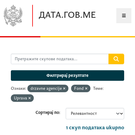
Прескочите до главног садржаја
ДАТА.ГОВ.МЕ
Филтрирај резултате
Ознаке:
drzavne agencije
Fond
Теме:
Uprava
Сортирај по
1 скуп података ukupno