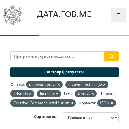
Прескочите до главног садржаја
ДАТА.ГОВ.МЕ
Филтрирај резултате
Ознаке:
drzavna uprava
drzavne institucije
privreda
finansije
Теме:
Uprava
Лиценце:
Creative Commons Attribution
Формати:
JSON
Сортирај по