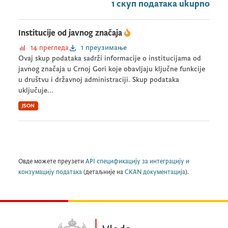
1 скуп података ukupno
Institucije od javnog značaja
14 прегледа
1 преузимање
Ovaj skup podataka sadrži informacije o institucijama od
javnog značaja u Crnoj Gori koje obavljaju ključne funkcije
u društvu i državnoj administraciji. Skup podataka
uključuje...
JSON
Овде можете преузети
API спецификацију за интеграцију и
конзумацију података
(детаљније на
CKAN документација
).