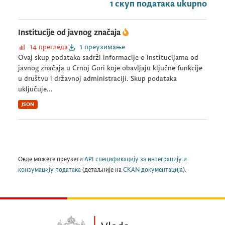
1 скуп података ukupno
Institucije od javnog značaja
14 прегледа
1 преузимање
Ovaj skup podataka sadrži informacije o institucijama od
javnog značaja u Crnoj Gori koje obavljaju ključne funkcije
u društvu i državnoj administraciji. Skup podataka
uključuje...
JSON
Овде можете преузети
API спецификацију за интеграцију и
конзумацију података
(детаљније на
CKAN документација
).