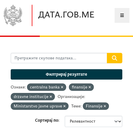
Прескочите до главног садржаја
ДАТА.ГОВ.МЕ
Филтрирај резултате
Ознаке:
centralna banka
finansije
drzavne institucije
Организације:
Ministarstvo javne uprave
Теме:
Finansije
Сортирај по