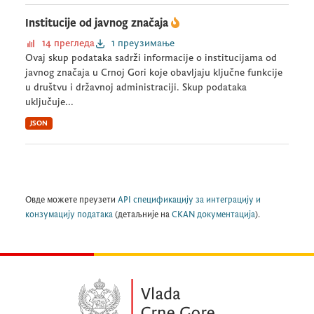
Institucije od javnog značaja
14 прегледа
1 преузимање
Ovaj skup podataka sadrži informacije o institucijama od
javnog značaja u Crnoj Gori koje obavljaju ključne funkcije
u društvu i državnoj administraciji. Skup podataka
uključuje...
JSON
Овде можете преузети
API спецификацију за интеграцију и
конзумацију података
(детаљније на
CKAN документација
).