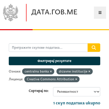
Прескочите до главног садржаја
ДАТА.ГОВ.МЕ
Филтрирај резултате
Ознаке:
centralna banka
drzavne institucije
Лиценце:
Creative Commons Attribution
Сортирај по
1 скуп података ukupno