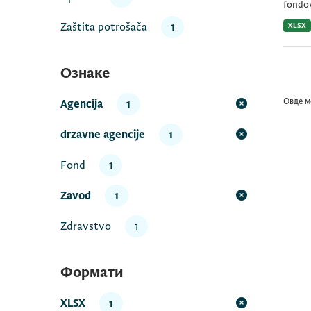
fondov
Zaštita potrošača
1
XLSX
Ознаке
Овде м
Agencija
1
drzavne agencije
1
Fond
1
Zavod
1
Zdravstvo
1
Формати
XLSX
1