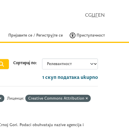
CG
ЦГ
EN
Пријавите се
/
Региструјте се
Приступачност
Сортирај по
1 скуп података ukupno
Лиценце:
Creative Commons Attribution
rnoj Gori. Podaci obuhvataju nazive agencija i