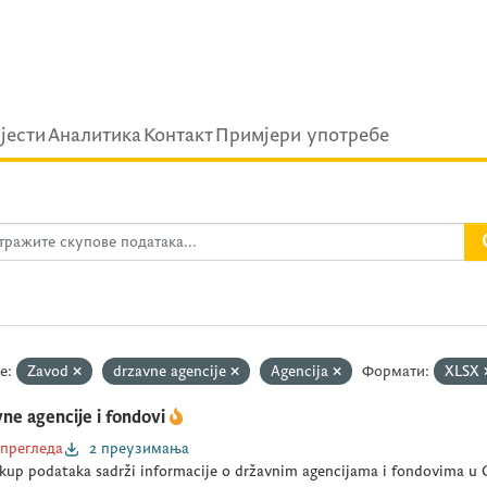
ijести
Аналитика
Контакт
Примјери употребе
е:
Zavod
drzavne agencije
Agencija
Формати:
XLSX
ne agencije i fondovi
 прегледа
2 преузимања
kup podataka sadrži informacije o državnim agencijama i fondovima u C