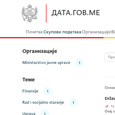
Прескочите до главног садржаја
ДАТА.ГОВ.МЕ
Почетак
Скупови података
Организације
В
Организације
Ministarstvo javne uprave
1
Теме
Ознак
Finansije
1
Držav
Rad i socijalno staranje
1
13
Ovaj s
Uprava
1