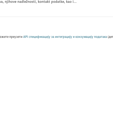
a, njihove nadležnosti, kontakt podatke, kao i...
ожете преузети
API спецификацију за интеграцију и конзумацију података
(де