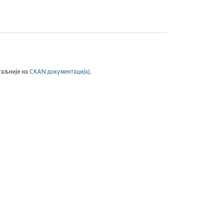
таљније на
CKAN документација
).