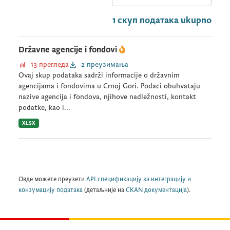
1 скуп података ukupno
Državne agencije i fondovi
13 прегледа
2 преузимања
Ovaj skup podataka sadrži informacije o državnim
agencijama i fondovima u Crnoj Gori. Podaci obuhvataju
nazive agencija i fondova, njihove nadležnosti, kontakt
podatke, kao i...
XLSX
Овде можете преузети
API спецификацију за интеграцију и
конзумацију података
(детаљније на
CKAN документација
).