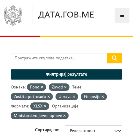
Прескочите до главног садржаја
ДАТА.ГОВ.МЕ
Филтрирај резултате
Ознаке:
Fond
Zavod
Теме:
Zaštita potrošača
Uprava
Finansije
Формати:
XLSX
Организације:
Ministarstvo javne uprave
Сортирај по