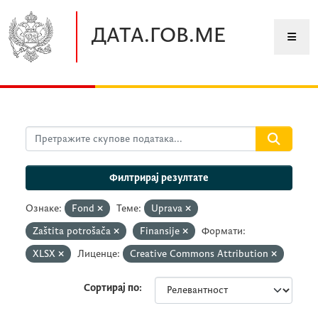
Прескочите до главног садржаја
ДАТА.ГОВ.МЕ
Филтрирај резултате
Ознаке:
Fond
Теме:
Uprava
Zaštita potrošača
Finansije
Формати:
XLSX
Лиценце:
Creative Commons Attribution
Сортирај по