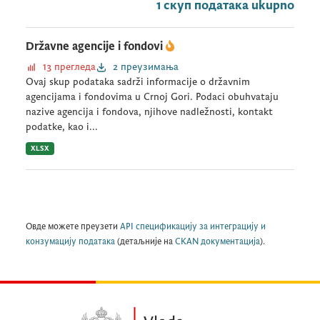
1 скуп података ukupno
Državne agencije i fondovi
13 прегледа
2 преузимања
Ovaj skup podataka sadrži informacije o državnim
agencijama i fondovima u Crnoj Gori. Podaci obuhvataju
nazive agencija i fondova, njihove nadležnosti, kontakt
podatke, kao i...
XLSX
Овде можете преузети
API спецификацију за интеграцију и
конзумацију података
(детаљније на
CKAN документација
).