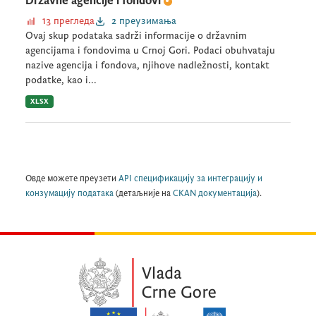
Državne agencije i fondovi
13 прегледа
2 преузимања
Ovaj skup podataka sadrži informacije o državnim
agencijama i fondovima u Crnoj Gori. Podaci obuhvataju
nazive agencija i fondova, njihove nadležnosti, kontakt
podatke, kao i...
XLSX
Овде можете преузети
API спецификацију за интеграцију и
конзумацију података
(детаљније на
CKAN документација
).