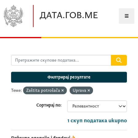
Прескочите до главног садржаја
ДАТА.ГОВ.МЕ
Филтрирај резултате
Теме:
Zaštita potrošača
Uprava
Сортирај по
1 скуп података ukupno