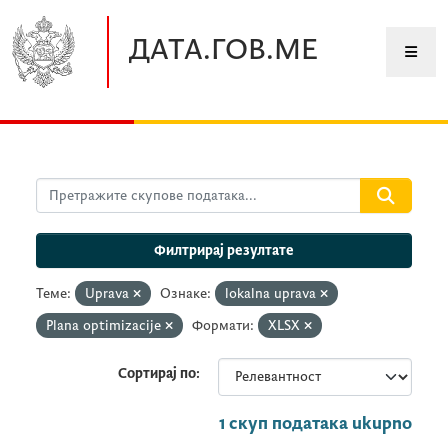
Прескочите до главног садржаја
ДАТА.ГОВ.МЕ
Филтрирај резултате
Теме:
Uprava
Ознаке:
lokalna uprava
Plana optimizacije
Формати:
XLSX
Сортирај по
1 скуп података ukupno