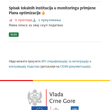
Spisak lokalnih institucija u monitoringu primjene
Plana optimizacije
11 прегледа
2 преузимања
Нема описа за овај скуп података
XLSX
Овде можете преузети
API спецификацију за интеграцију и
конзумацију података
(детаљније на
CKAN документација
).