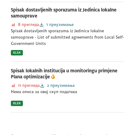
Spisak dostavljenih sporazuma iz Jedinica lokalne
samouprave
8 прегледа
1 преузимање
Spisak dostavljenih sporazuma iz Jedinica lokalne
samouprave - List of submitted agreements from Local Self-
Government Units
XLSX
Spisak lokalnih institucija u monitoringu primjene
Plana optimizacije
11 прегледа
2 преузимања
Нема описа за овај скуп података
XLSX