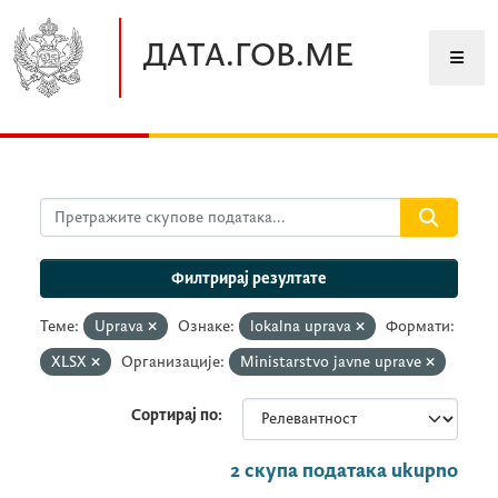
Прескочите до главног садржаја
ДАТА.ГОВ.МЕ
Филтрирај резултате
Теме:
Uprava
Ознаке:
lokalna uprava
Формати:
XLSX
Организације:
Ministarstvo javne uprave
Сортирај по
2 скупа података ukupno